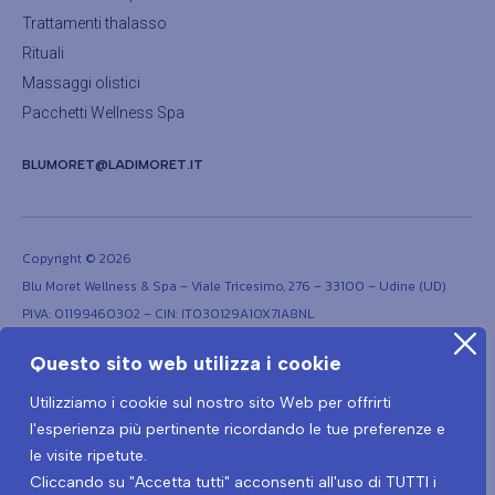
Trattamenti thalasso
Rituali
Massaggi olistici
Pacchetti Wellness Spa
BLUMORET@LADIMORET.IT
Copyright © 2026
Blu Moret Wellness & Spa – Viale Tricesimo, 276 – 33100 – Udine (UD)
PIVA: 01199460302 – CIN: IT030129A1OX7IA8NL
Questo sito web utilizza i cookie
Utilizziamo i cookie sul nostro sito Web per offrirti
l'esperienza più pertinente ricordando le tue preferenze e
le visite ripetute.
Cliccando su "Accetta tutti" acconsenti all'uso di TUTTI i
Termini e condizioni
Privacy Policy