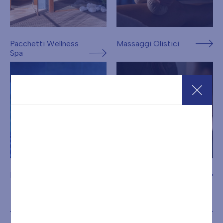
Pacchetti Wellness
Massaggi Olistici
Spa
Ingressi
Estetica di Base