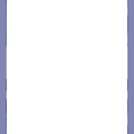
INGRESSO SETTIMANALE
INGRESSO SETTIMANALE
SPA LUN-VEN 2 ORE
SPA LUN-VEN 3 ORE
€
23,00
€
25,00
Acquista
Acquista