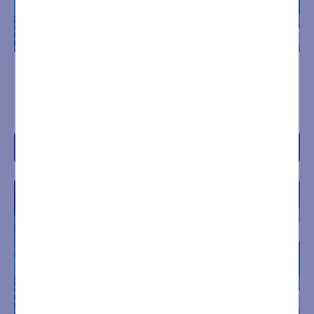
INGRESSO SPA
INGRESSO SPA SAB-DOM
GIORNALIERO LUN-VEN 6
E FESTIVI 2 ORE
ORE
€
27,00
€
30,00
Acquista
Acquista