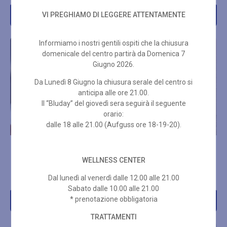
VI PREGHIAMO DI LEGGERE ATTENTAMENTE
Acquista
Acquista
Informiamo i nostri gentili ospiti che la chiusura
domenicale del centro partirà da Domenica 7
Giugno 2026.
Da Lunedì 8 Giugno la chiusura serale del centro si
anticipa alle ore 21.00.
Il “Bluday” del giovedì sera seguirà il seguente
orario:
dalle 18 alle 21.00 (Aufguss ore 18-19-20).
HYDRA SUMMUM
HYDRACLEAN PULIZIA VISO
WELLNESS CENTER
€
99,00
€
60,00
Dal lunedì al venerdì dalle 12.00 alle 21.00
Sabato dalle 10.00 alle 21.00
* prenotazione obbligatoria
Acquista
Acquista
TRATTAMENTI