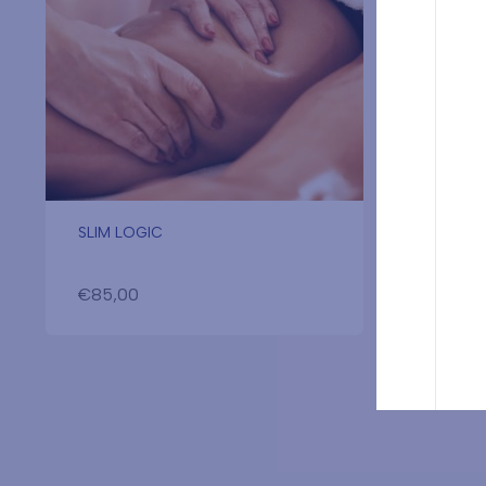
SLIM LOGIC
TECHNI
€
85,00
€
85,0