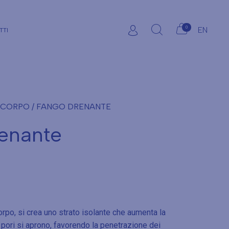
0
EN
TTI
 CORPO
/ FANGO DRENANTE
enante
orpo, si crea uno strato isolante che aumenta la
i pori si aprono, favorendo la penetrazione dei