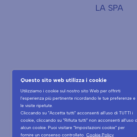
LA SPA
Questo sito web utilizza i cookie
Utilizziamo i cookie sul nostro sito Web per offrirti
l'esperienza più pertinente ricordando le tue preferenze e
le visite ripetute.
Tel.
+39 0432 546534
Cliccando su "Accetta tutti" acconsenti all'uso di TUTTI i
cookie, cliccando su "Rifiuta tutti" non acconsenti all'uso d
alcun cookie. Puoi visitare "Impostazioni cookie" per
Copyright © 2026
fornire un consenso controllato.
Cookie Policy
Blu Moret Wellness & Spa – Viale Tricesimo, 276 – 33100 – Udine (UD)