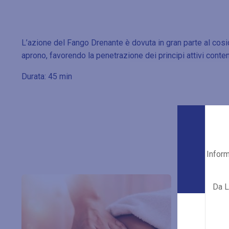
L’azione del Fango Drenante è dovuta in gran parte al cosid
aprono, favorendo la penetrazione dei principi attivi cont
Durata: 45 min
Inform
Da L