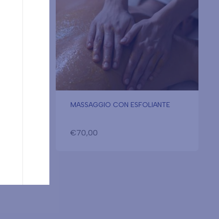
E
MASSAGGIO CON ESFOLIANTE
€
70,00