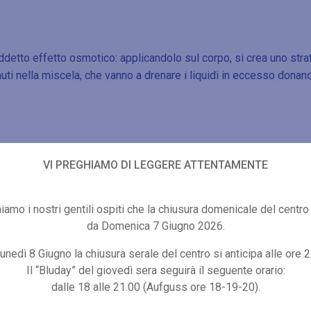
detto effetto osmotico: applicandolo sul corpo, si crea uno strato
enuti nella miscela, che vanno a drenare i liquidi in eccesso don
VI PREGHIAMO DI LEGGERE ATTENTAMENTE
Altre proposte di benessere
iamo i nostri gentili ospiti che la chiusura domenicale del centro 
da Domenica 7 Giugno 2026.
unedì 8 Giugno la chiusura serale del centro si anticipa alle ore 2
Il “Bluday” del giovedì sera seguirà il seguente orario:
dalle 18 alle 21.00 (Aufguss ore 18-19-20).