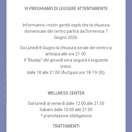
VI PREGHIAMO DI LEGGERE ATTENTAMENTE
Informiamo i nostri gentili ospiti che la chiusura
domenicale del centro partirà da Domenica 7
Giugno 2026.
Da Lunedì 8 Giugno la chiusura serale del centro si
anticipa alle ore 21.00.
LA SPA
TRATTAMENTI
SHOP
Il “Bluday” del giovedì sera seguirà il seguente
orario:
dalle 18 alle 21.00 (Aufguss ore 18-19-20).
LA SPA
La Spa
Il bagno turco
WELLNESS CENTER
La Sauna
Dal lunedì al venerdì dalle 12.00 alle 21.00
Sabato dalle 10.00 alle 21.00
SHOP
* prenotazione obbligatoria
Trattamenti viso
TRATTAMENTI
Trattamenti corpo