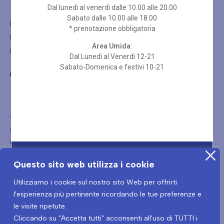
Dal lunedì al venerdì dalle 10.00 alle 20.00
Trattamenti thalasso
Sabato dalle 10.00 alle 18.00
Rituali
* prenotazione obbligatoria
Massaggi olistici
Area Umida:
Pacchetti Wellness Spa
Dal Lunedì al Venerdì 12-21
Sabato-Domenica e festivi 10-21
BLUMORET@LADIMORET.IT
Copyright © 2026
Blu Moret Wellness & Spa – Viale Tricesimo, 276 – 33100 – Udine (UD)
PIVA: 01199460302 – CIN: IT030129A1OX7IA8NL
Questo sito web utilizza i cookie
Utilizziamo i cookie sul nostro sito Web per offrirti
l'esperienza più pertinente ricordando le tue preferenze e
le visite ripetute.
Cliccando su "Accetta tutti" acconsenti all'uso di TUTTI i
Termini e condizioni
Privacy Policy