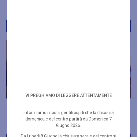
MIN
MIN
€
67,00
€
92,00
Acquista
Acquista
VI PREGHIAMO DI LEGGERE ATTENTAMENTE
INGRESSO WELLNESS +
INGRESSO WELLNESS +
MASSAGGIO SVEDESE 25
MASSAGGIO SVEDESE 50
Informiamo i nostri gentili ospiti che la chiusura
MIN
MIN
domenicale del centro partirà da Domenica 7
Giugno 2026.
€
67,00
€
92,00
Da Lunedì 8 Giugno la chiusura serale del centro si