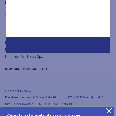
La Sauna
SHOP
Trattamenti viso
Trattamenti corpo
Trattamenti thalasso
Rituali
Massaggi olistici
Pacchetti Wellness Spa
BLUMORET@LADIMORET.IT
Copyright © 2026
Blu Moret Wellness & Spa – Viale Tricesimo, 276 – 33100 – Udine (UD)
PIVA: 01199460302 – CIN: IT030129A1OX7IA8NL
Questo sito web utilizza i cookie