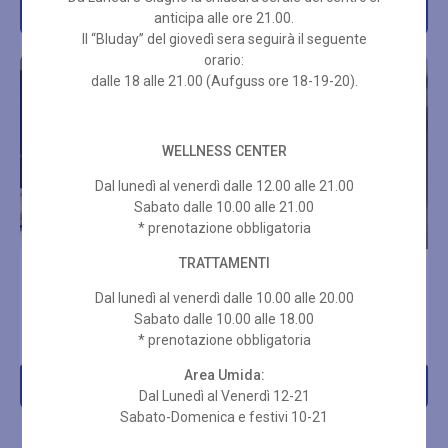
Acquista
Acquista
anticipa alle ore 21.00.
Il “Bluday” del giovedì sera seguirà il seguente
orario:
IN OFFERTA!
dalle 18 alle 21.00 (Aufguss ore 18-19-20).
WELLNESS CENTER
Dal lunedì al venerdì dalle 12.00 alle 21.00
Sabato dalle 10.00 alle 21.00
* prenotazione obbligatoria
TRATTAMENTI
MASSAGGIO TOTAL BODY +
PERCORSO SPOSA
TRATTAMENTO VISO
Dal lunedì al venerdì dalle 10.00 alle 20.00
HYDRADERMIE
Sabato dalle 10.00 alle 18.00
€
554,00
€
469,00
€
160,00
* prenotazione obbligatoria
Area Umida:
Acquista
Acquista
Dal Lunedì al Venerdì 12-21
Sabato-Domenica e festivi 10-21