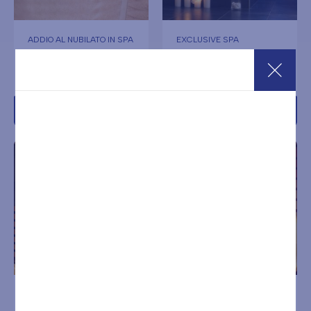
ADDIO AL NUBILATO IN SPA
EXCLUSIVE SPA
€
420,00
€
150,00
Acquista
Acquista
INGRESSO WELLNESS +
INGRESSO WELLNESS +
MASSAGGIO CORPO 25
MASSAGGIO CORPO 50