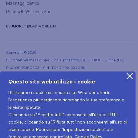
Massaggi olistici
Pacchetti Wellness Spa
BLUMORET@LADIMORET.IT
Copyright © 2026
Blu Moret Wellness & Spa – Viale Tricesimo, 276 – 33100 – Udine (UD)
PIVA: 01199460302 – CIN: IT030129A1OX7IA8NL
Questo sito web utilizza i cookie
Utilizziamo i cookie sul nostro sito Web per offrirti
l'esperienza più pertinente ricordando le tue preferenze e
le visite ripetute.
Cliccando su "Accetta tutti" acconsenti all'uso di TUTTI i
Termini e condizioni
Privacy Policy
cookie, cliccando su "Rifiuta tutti" non acconsenti all'uso di
Protocollo prevenzione Covid-19
Informativa privacy Covid-19
alcun cookie. Puoi visitare "Impostazioni cookie" per
fornire un consenso controllato.
Cookie Policy