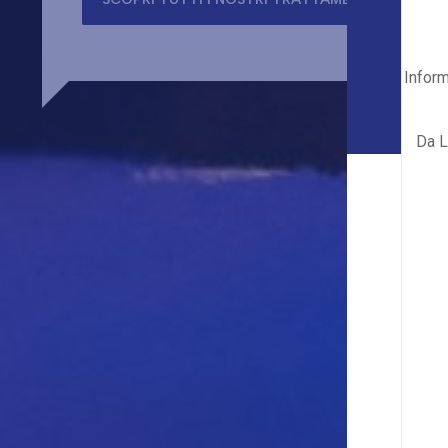
Inform
Da L