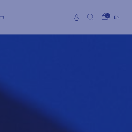
0
EN
TI