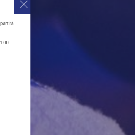
partirà
1.00.