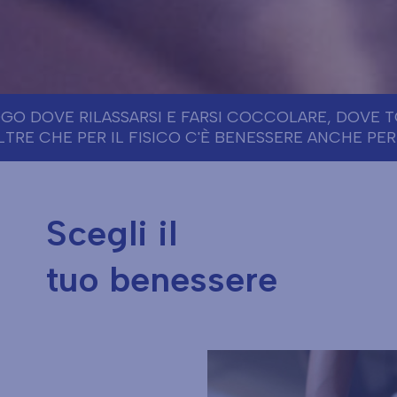
GO DOVE RILASSARSI E FARSI COCCOLARE, DOVE T
TRE CHE PER IL FISICO C'È BENESSERE ANCHE PER
Scegli il
tuo benessere