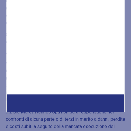
descritti al punto 8.5, onde evitare gli eventuali addebiti
aggiuntivi per mancate consegne da parte del corriere
espresso, addebiti che in caso contrario verteranno sul
cliente stesso.
8.7 Blu Moret Wellness Spa non è responsabile dei danni
causati dal vettore ai prodotti acquistati.
9. Responsabilità
9.1 Blu Moret Wellnes Spa non assume alcuna
responsabilità per i disservizi imputabili a causa di forza
maggiore quali incidenti, esplosioni, incendi, scioperi e/o
serrate, terremoti, alluvioni ed altri similari eventi che
impedissero, in tutto o in parte, di dare esecuzione nei
tempi concordati al contratto.
9.2 Blu Moret Wellnes Spa non sarà responsabile nei
confronti di alcuna parte o di terzi in merito a danni, perdite
e costi subiti a seguito della mancata esecuzione del