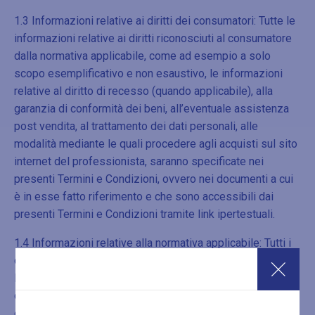
1.3 Informazioni relative ai diritti dei consumatori: Tutte le
informazioni relative ai diritti riconosciuti al consumatore
dalla normativa applicabile, come ad esempio a solo
scopo esemplificativo e non esaustivo, le informazioni
relative al diritto di recesso (quando applicabile), alla
garanzia di conformità dei beni, all’eventuale assistenza
post vendita, al trattamento dei dati personali, alle
modalità mediante le quali procedere agli acquisti sul sito
internet del professionista, saranno specificate nei
presenti Termini e Condizioni, ovvero nei documenti a cui
è in esse fatto riferimento e che sono accessibili dai
presenti Termini e Condizioni tramite link ipertestuali.
1.4 Informazioni relative alla normativa applicabile: Tutti i
contratti conclusi dai consumatori tramite il sito internet di
Blu Moret Wellness SPA saranno integralmente regolate
dalle disposizioni che seguono e dai documenti, istruzioni
e informative cui è in esse fatto riferimento, in conformità