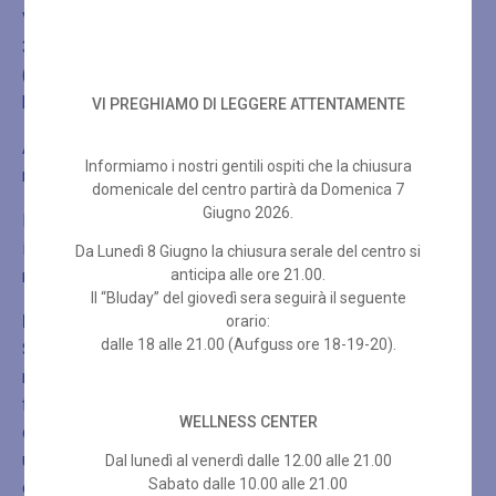
Via Tricesimo, 276
33100 Udine (UD)
(ii) al seguente indirizzo di posta elettronica:
blumoret@ladimoret.it
VI PREGHIAMO DI LEGGERE ATTENTAMENTE
A tal fine può utilizzare il modulo tipo di recesso allegato,
Informiamo i nostri gentili ospiti che la chiusura
ma non è obbligatorio.
domenicale del centro partirà da Domenica 7
Giugno 2026.
Per rispettare il termine di recesso, è sufficiente che Lei
invii la comunicazione relativa all’esercizio del diritto di
Da Lunedì 8 Giugno la chiusura serale del centro si
anticipa alle ore 21.00.
recesso prima della scadenza del periodo di recesso.
Il “Bluday” del giovedì sera seguirà il seguente
Effetti del recesso
orario:
dalle 18 alle 21.00 (Aufguss ore 18-19-20).
Se Lei recede dal presente contratto, Le saranno
rimborsati tutti i pagamenti che ha effettuato a nostro
favore, compresi i costi di consegna (ad eccezione dei
WELLNESS CENTER
costi supplementari derivanti dalla Sua eventuale scelta di
un tipo di consegna diverso dal tipo meno costoso di
Dal lunedì al venerdì dalle 12.00 alle 21.00
Sabato dalle 10.00 alle 21.00
consegna standard da noi offerto), senza indebito ritardo