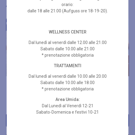
Altre proposte di benessere
orario:
dalle 18 alle 21.00 (Aufguss ore 18-19-20).
IN OFFERTA!
WELLNESS CENTER
Dal lunedì al venerdì dalle 12.00 alle 21.00
Sabato dalle 10.00 alle 21.00
* prenotazione obbligatoria
TRATTAMENTI
Dal lunedì al venerdì dalle 10.00 alle 20.00
Sabato dalle 10.00 alle 18.00
PERCORSO SPOSA
INGRESSO WELLNESS +
* prenotazione obbligatoria
MASSAGGIO SVEDESE 50
MIN
Area Umida:
€
554,00
€
469,00
€
92,00
Dal Lunedì al Venerdì 12-21
Sabato-Domenica e festivi 10-21
Acquista
Acquista