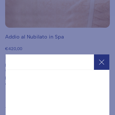
Addio al Nubilato in Spa
€
420,00
La sposa, con le amiche più fidate, può rilassarsi con i
percorsi benessere e farsi coccolare da massaggi e
trattamenti di bellezza per dimenticare lo stress dei
preparativi affidandosi alle mani esperte delle nostre
operatrici.
Acquista