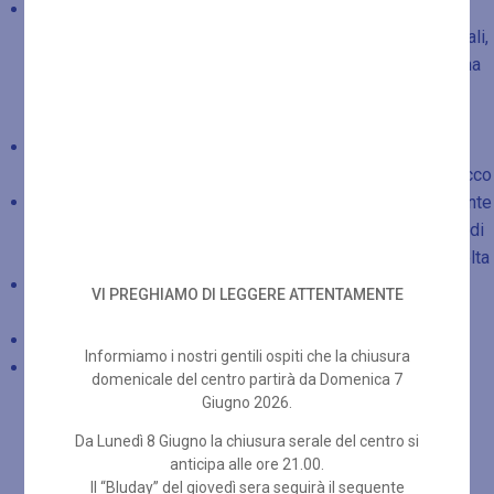
Percorso wellness 3 ore – idromassaggio caldo a 35° C
con cromoterapia emozionale antistress, docce emozionali,
bagno di vapore per rigenerare la pelle in profondità, sauna
finlandese e biosauna per distendere la muscolatura e
sciogliere ansie e tensioni
Per la sposa – massaggio corpo da 50 minuti a scelta tra
Massaggio psicoemozionale o Massaggio al burro di cocco
Per le amiche, mentre la sposa fa il trattamento – esfoliante
corpo 25 minuti, Trattamento viso personalizzato “Pillole di
bellezza”, Massaggio relax o svedese da 25 minuti a scelta
Morbido set spugna composto da accappatoio, 2 teli di
VI PREGHIAMO DI LEGGERE ATTENTAMENTE
cotone e ciabattine
Aperitivo con bottiglia di prosecco
Informiamo i nostri gentili ospiti che la chiusura
Sconto del 10% su tutti i trattamenti viso/corpo extra da
domenicale del centro partirà da Domenica 7
pacchetto
Giugno 2026.
Da Lunedì 8 Giugno la chiusura serale del centro si
anticipa alle ore 21.00.
Il “Bluday” del giovedì sera seguirà il seguente