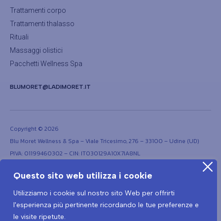
Trattamenti corpo
Trattamenti thalasso
Rituali
Massaggi olistici
Pacchetti Wellness Spa
BLUMORET@LADIMORET.IT
Copyright © 2026
Blu Moret Wellness & Spa – Viale Tricesimo, 276 – 33100 – Udine (UD)
PIVA: 01199460302 – CIN: IT030129A1OX7IA8NL
Questo sito web utilizza i cookie
Utilizziamo i cookie sul nostro sito Web per offrirti
l'esperienza più pertinente ricordando le tue preferenze e
le visite ripetute.