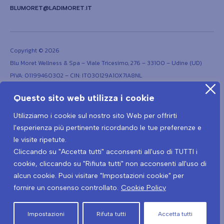
BLUMORET@LADIMORET.IT
Copyright © 2026
Blu Moret Wellness & Spa – Viale Tricesimo, 276 – 33100 – Udine (UD)
PIVA: 01199460302 – CIN: IT030129A1OX7IA8NL
Questo sito web utilizza i cookie
Utilizziamo i cookie sul nostro sito Web per offrirti
l'esperienza più pertinente ricordando le tue preferenze e
le visite ripetute.
Cliccando su "Accetta tutti" acconsenti all'uso di TUTTI i
Termini e condizioni
Privacy Policy
cookie, cliccando su "Rifiuta tutti" non acconsenti all'uso di
Protocollo prevenzione Covid-19
Informativa privacy Covid-19
alcun cookie. Puoi visitare "Impostazioni cookie" per
fornire un consenso controllato.
Cookie Policy
Recedere dal contratto qui
Impostazioni
Rifuta tutti
Accetta tutti