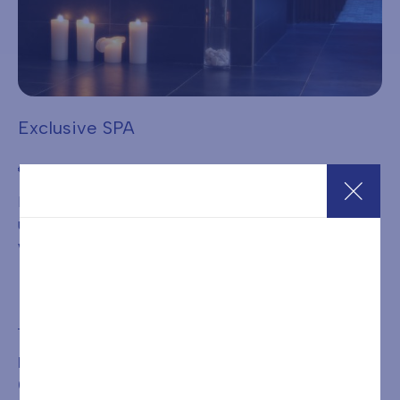
Exclusive SPA
€
150,00
Exclusive SPA: immersione nel totale relax con la SPA ad
uso esclusivo, una soluzione pensata per chi desidera
vivere il wellness in una forma più riservata.
Acquista
È NECESSARIA LA PRENOTAZIONE DEL TRATTAMENTO
O DEL PERCORSO ACQUISTATO CHIAMANDO IL