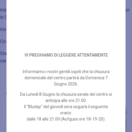
massaggio corpo da 50 minuti per ogni ospite dopo il percorso
in SPA
morbido accappatoio e 2 teli inclusi
Costo pacchetto € 150.00 a persona
Stanza di appoggio day use dalle 10.00 alle 14.00 € 90.00 a
VI PREGHIAMO DI LEGGERE ATTENTAMENTE
camera
Informiamo i nostri gentili ospiti che la chiusura
domenicale del centro partirà da Domenica 7
Giugno 2026.
Altre proposte di benessere
Da Lunedì 8 Giugno la chiusura serale del centro si
anticipa alle ore 21.00.
Il “Bluday” del giovedì sera seguirà il seguente
IN OFFERTA!
orario:
dalle 18 alle 21.00 (Aufguss ore 18-19-20).