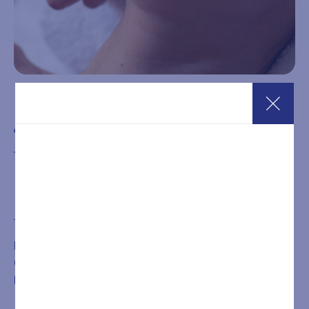
Hydra Summum
€
99,00
Trattamento manuale viso per dissetare la pelle del viso
Acquista
È NECESSARIA LA PRENOTAZIONE DEL TRATTAMENTO
O DEL PERCORSO ACQUISTATO CHIAMANDO IL
NUMERO
+39 0432546534