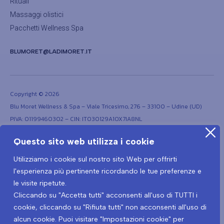
Rituali
Massaggi olistici
Pacchetti Wellness Spa
BLUMORET@LADIMORET.IT
Copyright © 2026
Blu Moret Wellness & Spa – Viale Tricesimo, 276 – 33100 – Udine (UD)
PIVA: 01199460302 – CIN: IT030129A1OX7IA8NL
Questo sito web utilizza i cookie
Utilizziamo i cookie sul nostro sito Web per offrirti
l'esperienza più pertinente ricordando le tue preferenze e
le visite ripetute.
Cliccando su "Accetta tutti" acconsenti all'uso di TUTTI i
Termini e condizioni
Privacy Policy
cookie, cliccando su "Rifiuta tutti" non acconsenti all'uso di
Protocollo prevenzione Covid-19
Informativa privacy Covid-19
alcun cookie. Puoi visitare "Impostazioni cookie" per