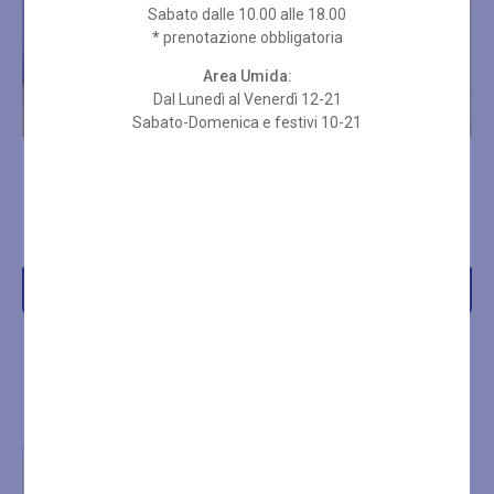
Sabato dalle 10.00 alle 18.00
* prenotazione obbligatoria
Area Umida:
Dal Lunedì al Venerdì 12-21
Sabato-Domenica e festivi 10-21
TRATTAMENTO
HYDRACLEAN PULIZIA VISO
RIGENERANTE
€
90,00
€
60,00
Acquista
Acquista