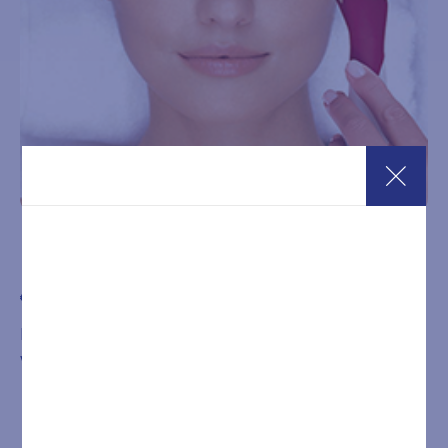
Hydraderm 1000 Cellular Energy Delux
€
170,00
Hydradermie 1000 – Deluxe è un trattamento 2 in 1. Una
valida alternativa alla medicina estetica.
Acquista