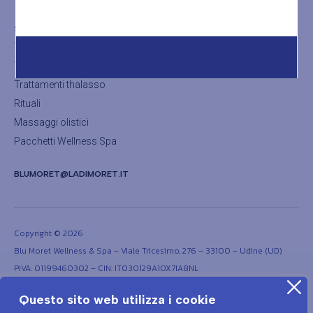
SHOP
Trattamenti viso
Trattamenti corpo
Trattamenti thalasso
Rituali
Massaggi olistici
Pacchetti Wellness Spa
BLUMORET@LADIMORET.IT
Copyright © 2026
Blu Moret Wellness & Spa – Viale Tricesimo, 276 – 33100 – Udine (UD)
PIVA: 01199460302 – CIN: IT030129A1OX7IA8NL
Questo sito web utilizza i cookie