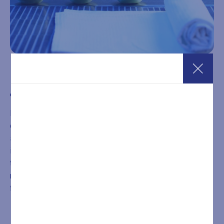
Ingresso SPA Sab-Dom e festivi 2 ore
€
27,00
Ingresso Sabato e Domenica e festivi Wellness spa della
durata di 2 ore. Il percorso wellness comprende due
saune finlandesi, una biosauna, un bagno turco, sauna
infrarossi, una vasca idromassaggio riscaldata con cromo
terapia, docce emozionali energizzanti, lettini relax
riscaldati, relaxarium e zona lounge con tisane, acqua e
frutta.