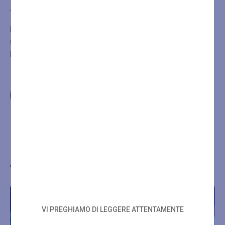
Acquista
È NECESSARIA LA PRENOTAZIONE DEL TRATTAMENTO
O DEL PERCORSO ACQUISTATO CHIAMANDO IL
NUMERO
+39 0432546534
Altre proposte di benessere
VI PREGHIAMO DI LEGGERE ATTENTAMENTE