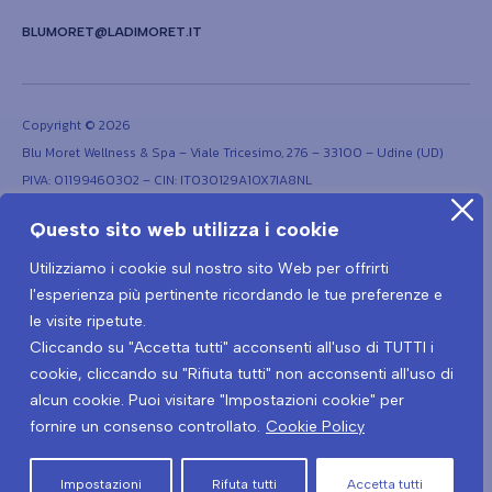
BLUMORET@LADIMORET.IT
Copyright © 2026
Blu Moret Wellness & Spa – Viale Tricesimo, 276 – 33100 – Udine (UD)
PIVA: 01199460302 – CIN: IT030129A1OX7IA8NL
Questo sito web utilizza i cookie
Utilizziamo i cookie sul nostro sito Web per offrirti
l'esperienza più pertinente ricordando le tue preferenze e
le visite ripetute.
Cliccando su "Accetta tutti" acconsenti all'uso di TUTTI i
Termini e condizioni
Privacy Policy
cookie, cliccando su "Rifiuta tutti" non acconsenti all'uso di
Protocollo prevenzione Covid-19
Informativa privacy Covid-19
alcun cookie. Puoi visitare "Impostazioni cookie" per
fornire un consenso controllato.
Cookie Policy
Recedere dal contratto qui
Impostazioni
Rifuta tutti
Accetta tutti