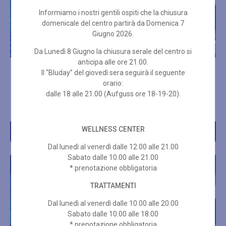
Informiamo i nostri gentili ospiti che la chiusura
domenicale del centro partirà da Domenica 7
Giugno 2026.
Da Lunedì 8 Giugno la chiusura serale del centro si
anticipa alle ore 21.00.
INGRESSO SPA
INGRESSO SPA SAB-DOM
Il “Bluday” del giovedì sera seguirà il seguente
GIORNALIERO LUN-VEN 6
E FESTIVI 6 ORE
orario:
ORE
dalle 18 alle 21.00 (Aufguss ore 18-19-20).
€
35,00
€
30,00
WELLNESS CENTER
Acquista
Acquista
Dal lunedì al venerdì dalle 12.00 alle 21.00
Sabato dalle 10.00 alle 21.00
* prenotazione obbligatoria
TRATTAMENTI
Dal lunedì al venerdì dalle 10.00 alle 20.00
Sabato dalle 10.00 alle 18.00
* prenotazione obbligatoria