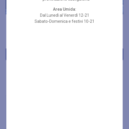
Area Umida:
Dal Lunedì al Venerdì 12-21
Sabato-Domenica e festivi 10-21
NOLEGGIO SET SPUGNA
INGRESSO SETTIMANALE
WELLNESS SPA
SPA LUN-VEN 3 ORE
€
8,00
€
25,00
Acquista
Acquista