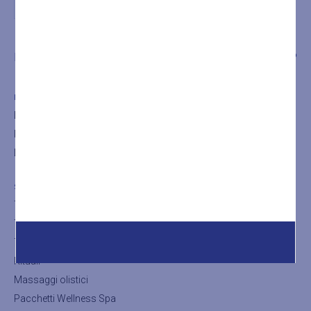
LA SPA
TRATTAMENTI
SHOP
LA SPA
La Spa
Il bagno turco
La Sauna
SHOP
Trattamenti viso
Trattamenti corpo
Trattamenti thalasso
Rituali
Massaggi olistici
Pacchetti Wellness Spa