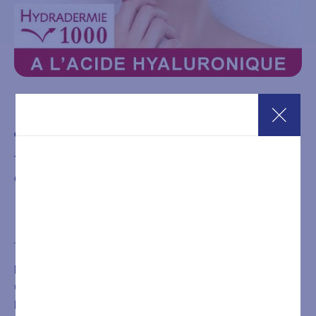
Hydraderm 1000 Cellular Energy Lift
€
120,00
Trattamento viso professionale di alta gamma,
considerato una vera alternativa alla medicina estetica.
Acquista
È NECESSARIA LA PRENOTAZIONE DEL TRATTAMENTO
O DEL PERCORSO ACQUISTATO CHIAMANDO IL
NUMERO
+39 0432546534