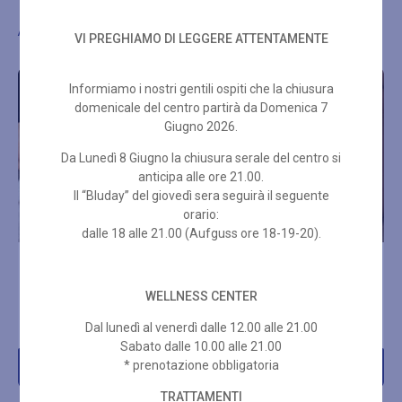
Altre proposte di benessere
VI PREGHIAMO DI LEGGERE ATTENTAMENTE
Informiamo i nostri gentili ospiti che la chiusura
domenicale del centro partirà da Domenica 7
Giugno 2026.
Da Lunedì 8 Giugno la chiusura serale del centro si
anticipa alle ore 21.00.
Il “Bluday” del giovedì sera seguirà il seguente
orario:
dalle 18 alle 21.00 (Aufguss ore 18-19-20).
TRATTAMENTO LIFTING
HYDRA SUMMUM
OCCHI EYE LIFT
WELLNESS CENTER
€
70,00
€
99,00
Dal lunedì al venerdì dalle 12.00 alle 21.00
Sabato dalle 10.00 alle 21.00
* prenotazione obbligatoria
Acquista
Acquista
TRATTAMENTI