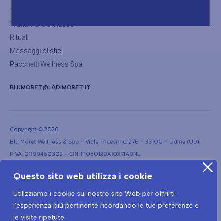
Trattamenti corpo
Trattamenti thalasso
Rituali
Massaggi olistici
Pacchetti Wellness Spa
BLUMORET@LADIMORET.IT
Copyright © 2026
Blu Moret Wellness & Spa – Viale Tricesimo, 276 – 33100 – Udine (UD)
PIVA: 01199460302 – CIN: IT030129A1OX7IA8NL
Questo sito web utilizza i cookie
Utilizziamo i cookie sul nostro sito Web per offrirti
l'esperienza più pertinente ricordando le tue preferenze e
le visite ripetute.