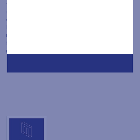
–
sul tipo di dati trattati
: dati identificativi quali nominativo,
indirizzo, telefono, codice fiscale, età, sesso, luogo, data
di nascita, documenti di identità, dati personali c.d.
Particolari di cui all’Art. 9, con specifico riguardo a quelli
riferiti alle condizioni di salute dell’interessato; un tanto al
fine di poter eseguire idonei trattamenti all’Interessato
medesimo.