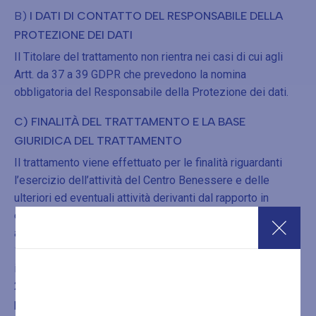
B)
I DATI DI CONTATTO DEL RESPONSABILE DELLA
PROTEZIONE DEI DATI
Il Titolare del trattamento non rientra nei casi di cui agli
Artt. da 37 a 39 GDPR che prevedono la nomina
obbligatoria del Responsabile della Protezione dei dati.
C) FINALITÀ DEL TRATTAMENTO E LA BASE
GIURIDICA DEL TRATTAMENTO
Il trattamento viene effettuato per le finalità riguardanti
l’esercizio dell’attività del Centro Benessere e delle
ulteriori ed eventuali attività derivanti dal rapporto in
essere. In particolare, i trattamenti effettuati sono relativi
alle seguenti finalità:
1) adempimento degli obblighi di fornitura dei servizi
inerenti al Centro Wellness ed al Centro Estetico;
2) riscontro alla Sua richiesta di informazioni relativa ai
prodotti / servizi offerti dal Centro;