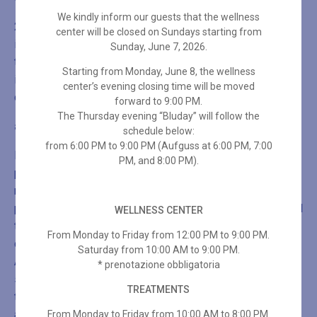
We kindly inform our guests that the wellness
2.In aggiunta alle informazioni di cui al par. 1, nel momento
center will be closed on Sundays starting from
in cui i dati personali sono ottenuti, il Titolare del
Sunday, June 7, 2026.
trattamento fornisce all’Interessato le seguenti ulteriori
Starting from Monday, June 8, the wellness
informazioni necessarie a garantire un trattamento
center’s evening closing time will be moved
corretto e trasparente:
forward to 9:00 PM.
The Thursday evening “Bluday” will follow the
a)
Periodo di conservazione:
schedule below:
from 6:00 PM to 9:00 PM (Aufguss at 6:00 PM, 7:00
I dati comuni sono conservati per il tempo necessario a
PM, and 8:00 PM).
porre in essere le finalità sopra indicate e per le ulteriori
necessità di carattere amministrativo-fiscale-contabile e
per far valere i propri diritti dinanzi all’Autorità giudiziaria. Il
WELLNESS CENTER
trattamento dei dati relativi ai servizi goduti
From Monday to Friday from 12:00 PM to 9:00 PM.
dall’Interessato –anche con riguardo ai c.d. particolari ex
Saturday from 10:00 AM to 9:00 PM.
Art. 9- viene effettuato al solo fine dell’assolvimento dei
* prenotazione obbligatoria
servizi medesimi da parte del centro Benessere ed il
TREATMENTS
tempo di conservazione è quello strettamente necessario
all’assolvimento delle attività del Centro a beneficio
From Monday to Friday from 10:00 AM to 8:00 PM.