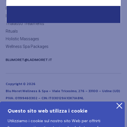
SHOP
Facial Treatments
Body Treatments
Thalasso Treatments
Rituals
Holistic Massages
Wellness Spa Packages
BLUMORET@LADIMORET.IT
Copyright © 2026
Blu Moret Wellness & Spa – Viale Tricesimo, 276 – 33100 – Udine (UD)
PIVA: 01199460302 – CIN: IT030129A1OX7IA8NL
Questo sito web utilizza i cookie
Utilizziamo i cookie sul nostro sito Web per offrirti