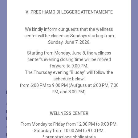
VI PREGHIAMO DI LEGGERE ATTENTAMENTE
Emilio Cesar Costantino
Spa Therapist
We kindly inform our guests that the wellness
center will be closed on Sundays starting from
Sunday, June 7, 2026.
Starting from Monday, June 8, the wellness
center’s evening closing time will be moved
forward to 9:00 PM.
Join our team
The Thursday evening “Bluday” will follow the
schedule below:
from 6:00 PM to 9:00 PM (Aufguss at 6:00 PM, 7:00
Leggi l'informativa sulla privacy
PM, and 8:00 PM).
Dò il consenso al trattamento dei miei dati personali
per l’invio di promozioni su prodotti e/o servizi da
WELLNESS CENTER
Blumoret tramite il mio indirizzo e-mail
From Monday to Friday from 12:00 PM to 9:00 PM.
Nego il consenso al trattamento dei miei dati
Saturday from 10:00 AM to 9:00 PM.
personali per l’invio di promozioni su prodotti e/o servizi
* prenotazione obbligatoria