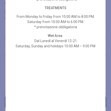
da Blumoret tramite il mio indirizzo e-mail
TREATMENTS
Utilizzando questo form consenti al salvataggio e
all'utilizzo dei dati da parte di questo sito.
From Monday to Friday from 10:00 AM to 8:00 PM.
Saturday from 10:00 AM to 6:00 PM.
* prenotazione obbligatoria
Wet Area:
Dal Lunedì al Venerdì 12-21
Saturday, Sunday and holidays 10:00 AM – 9:00 PM
Invia