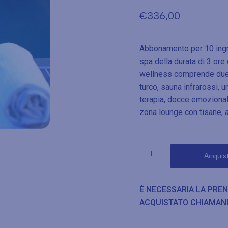
€
336,00
Abbonamento per 10 ingr
spa della durata di 3 or
wellness comprende due 
turco, sauna infrarossi,
terapia, docce emozionali 
zona lounge con tisane, a
Acquis
È NECESSARIA LA PRE
ACQUISTATO CHIAMAN