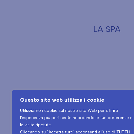
LA SPA
Questo sito web utilizza i cookie
Utilizziamo i cookie sul nostro sito Web per offrirti
l'esperienza più pertinente ricordando le tue preferenze e
le visite ripetute.
Tel.
+39 0432 546534
Cliccando su "Accetta tutti" acconsenti all'uso di TUTTI i