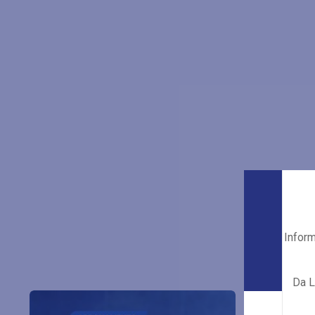
Inform
Da L