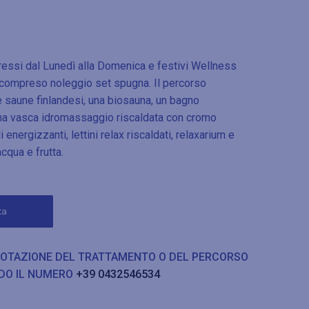
essi dal Lunedì alla Domenica e festivi Wellness
e compreso noleggio set spugna. Il percorso
saune finlandesi, una biosauna, un bagno
 una vasca idromassaggio riscaldata con cromo
energizzanti, lettini relax riscaldati, relaxarium e
cqua e frutta.
ta
NOTAZIONE DEL TRATTAMENTO O DEL PERCORSO
DO IL NUMERO
+39 0432546534