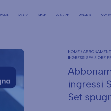
HOME
LA SPA
SHOP
LO STAFF
GALLERY
CONTA
HOME
/
ABBONAMENTI 
INGRESSI SPA 3 ORE F
Abboname
ingressi 
Set spug