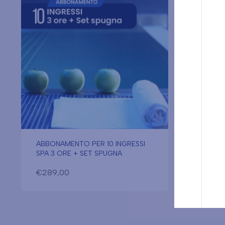
ABBONAMENTO PER 10 INGRESSI
ABBONA
SPA 3 ORE + SET SPUGNA
SPA 3 O
€
289,00
€
266,