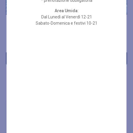
* prenotazione obbligatoria
Area Umida:
Dal Lunedì al Venerdì 12-21
Sabato-Domenica e festivi 10-21
ABBONAMENTO PER 10
ABBONAMENTO PER 10
INGRESSI SPA 2 ORE + SET
INGRESSI SPA 3 ORE
SPUGNA
€
219,00
€
269,00
Acquista
Acquista