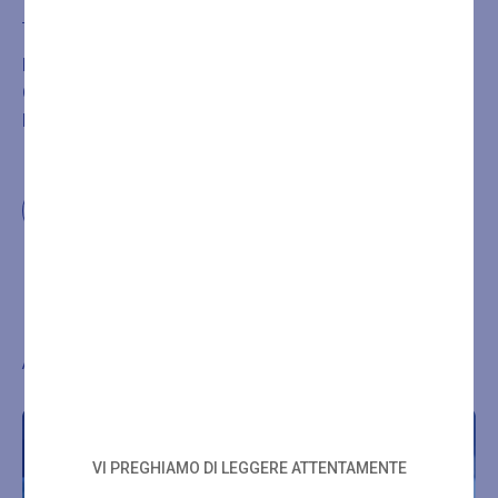
Acquista
È NECESSARIA LA PRENOTAZIONE DEL TRATTAMENTO
O DEL PERCORSO ACQUISTATO CHIAMANDO IL
NUMERO
+39 0432546534
Altre proposte di benessere
VI PREGHIAMO DI LEGGERE ATTENTAMENTE