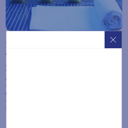
Abbonamento per 10 ingressi SPA 2 ore
€
199,00
Abbonamento per 10 ingressi dal Lunedì al Venerdì
Wellness spa della durata di 2 ore. Il percorso wellness
comprende due saune finlandesi, una biosauna, un bagno
turco, sauna infrarossi, una vasca idromassaggio
riscaldata con cromo terapia, docce emozionali
energizzanti, lettini relax riscaldati, relaxarium e zona
lounge con tisane, acqua e frutta.