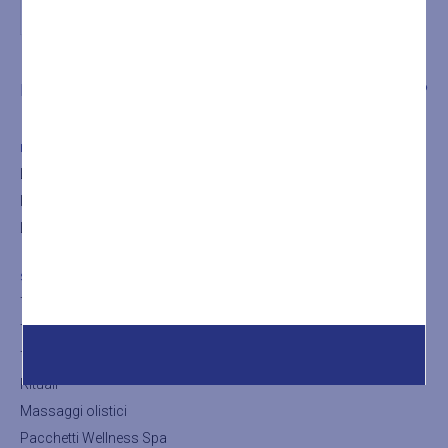
LA SPA
TRATTAMENTI
SHOP
LA SPA
La Spa
Il bagno turco
La Sauna
SHOP
Trattamenti viso
Trattamenti corpo
Trattamenti thalasso
Rituali
Massaggi olistici
Pacchetti Wellness Spa