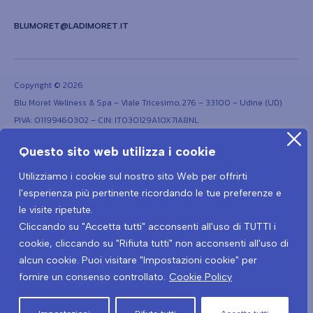
BLUMORET@LADIMORET.IT
Copyright © 2026
Blu Moret Wellness & Spa – Viale Tricesimo, 276 – 33100 – Udine (UD)
PIVA: 01199460302 – CIN: IT030129A1OX7IA8NL
Questo sito web utilizza i cookie
Utilizziamo i cookie sul nostro sito Web per offrirti
l'esperienza più pertinente ricordando le tue preferenze e
le visite ripetute.
Cliccando su "Accetta tutti" acconsenti all'uso di TUTTI i
Termini e condizioni
Privacy Policy
cookie, cliccando su "Rifiuta tutti" non acconsenti all'uso di
Protocollo prevenzione Covid-19
Informativa privacy Covid-19
alcun cookie. Puoi visitare "Impostazioni cookie" per
fornire un consenso controllato.
Cookie Policy
Recedere dal contratto qui