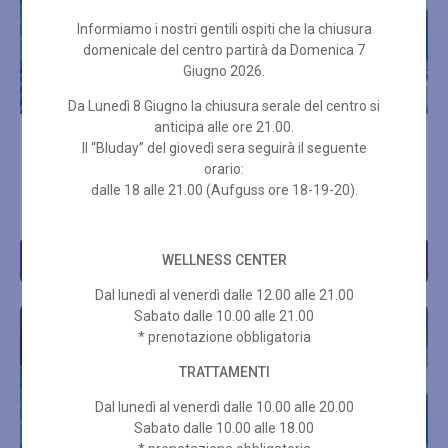
Informiamo i nostri gentili ospiti che la chiusura
domenicale del centro partirà da Domenica 7
Giugno 2026.
Da Lunedì 8 Giugno la chiusura serale del centro si
anticipa alle ore 21.00.
ABBONAMENTO PER 10
ABBONAMENTO PER 10
Il “Bluday” del giovedì sera seguirà il seguente
INGRESSI SPA 3 ORE
INGRESSI SPA 2 ORE
orario:
FESTIVI + SET SPUGNA
FESTIVI + SET SPUGNA
dalle 18 alle 21.00 (Aufguss ore 18-19-20).
€
336,00
€
315,00
WELLNESS CENTER
Acquista
Acquista
Dal lunedì al venerdì dalle 12.00 alle 21.00
Sabato dalle 10.00 alle 21.00
* prenotazione obbligatoria
TRATTAMENTI
Dal lunedì al venerdì dalle 10.00 alle 20.00
Sabato dalle 10.00 alle 18.00