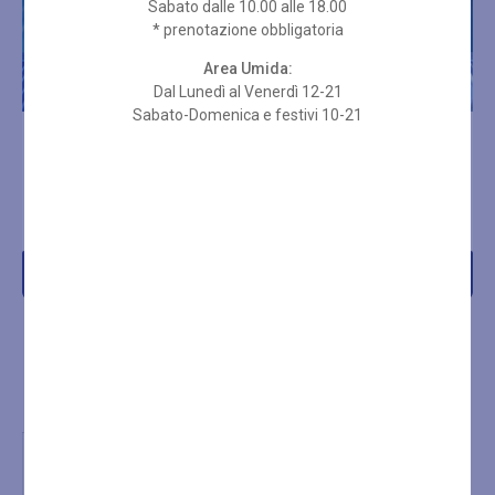
Sabato dalle 10.00 alle 18.00
* prenotazione obbligatoria
Area Umida:
Dal Lunedì al Venerdì 12-21
Sabato-Domenica e festivi 10-21
ABBONAMENTO PER 10
ABBONAMENTO PER 10
INGRESSI SPA 2 ORE + SET
INGRESSI SPA 2 ORE
SPUGNA
FESTIVI
€
269,00
€
235,00
Acquista
Acquista