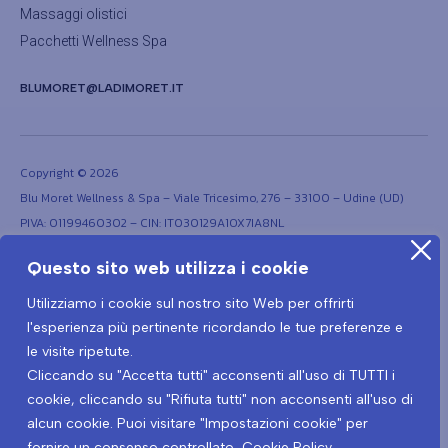
Massaggi olistici
Pacchetti Wellness Spa
BLUMORET@LADIMORET.IT
Copyright © 2026
Blu Moret Wellness & Spa – Viale Tricesimo, 276 – 33100 – Udine (UD)
PIVA: 01199460302 – CIN: IT030129A1OX7IA8NL
Questo sito web utilizza i cookie
Utilizziamo i cookie sul nostro sito Web per offrirti
l'esperienza più pertinente ricordando le tue preferenze e
le visite ripetute.
Cliccando su "Accetta tutti" acconsenti all'uso di TUTTI i
Termini e condizioni
Privacy Policy
cookie, cliccando su "Rifiuta tutti" non acconsenti all'uso di
Protocollo prevenzione Covid-19
Informativa privacy Covid-19
alcun cookie. Puoi visitare "Impostazioni cookie" per
fornire un consenso controllato.
Cookie Policy