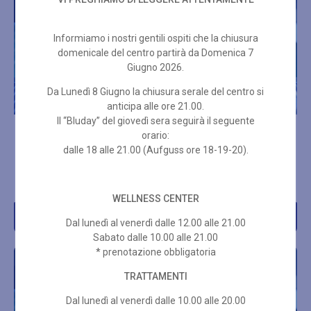
Informiamo i nostri gentili ospiti che la chiusura
domenicale del centro partirà da Domenica 7
Giugno 2026.
Da Lunedì 8 Giugno la chiusura serale del centro si
anticipa alle ore 21.00.
Il “Bluday” del giovedì sera seguirà il seguente
ABBONAMENTO PER 10
ABBONAMENTO PER 10
orario:
INGRESSI SPA 3 ORE
INGRESSI SPA 3 ORE + SET
dalle 18 alle 21.00 (Aufguss ore 18-19-20).
FESTIVI + SET SPUGNA
SPUGNA
€
336,00
€
289,00
WELLNESS CENTER
Acquista
Acquista
Dal lunedì al venerdì dalle 12.00 alle 21.00
Sabato dalle 10.00 alle 21.00
* prenotazione obbligatoria
TRATTAMENTI
Dal lunedì al venerdì dalle 10.00 alle 20.00