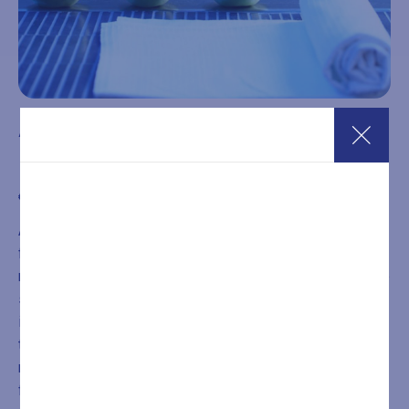
Abbonamento per 10 ingressi SPA 2 ore
Festivi + Set spugna
€
315,00
Abbonamento per 10 ingressi dal Lunedì alla Domenica e
festivi Wellness spa della durata di 2 ore compreso
noleggio set spugna. Il percorso wellness comprende due
saune finlandesi, una biosauna, un bagno turco, sauna
infrarossi, una vasca idromassaggio riscaldata con cromo
terapia, docce emozionali energizzanti, lettini relax
riscaldati, relaxarium e zona lounge con tisane, acqua e
frutta.