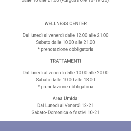
dalle 18 alle 21.00 (Aufguss ore 18-19-20).
WELLNESS CENTER
Dal lunedì al venerdì dalle 12.00 alle 21.00
Sabato dalle 10.00 alle 21.00
* prenotazione obbligatoria
TRATTAMENTI
Dal lunedì al venerdì dalle 10.00 alle 20.00
Sabato dalle 10.00 alle 18.00
MENTO PER 10 INGRESSI
ABBONAMENTO PER 10 ING
* prenotazione obbligatoria
ORE + SET SPUGNA
SPA 3 ORE FESTIVI
Area Umida:
00
€
266,00
Dal Lunedì al Venerdì 12-21
Sabato-Domenica e festivi 10-21