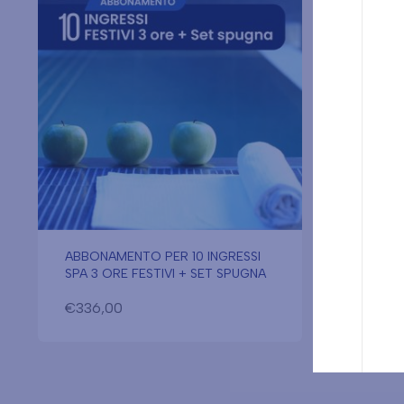
ABBONAMENTO PER 10 INGRESSI
ABBONA
SPA 3 ORE FESTIVI + SET SPUGNA
SPA 2 
€
336,00
€
269,