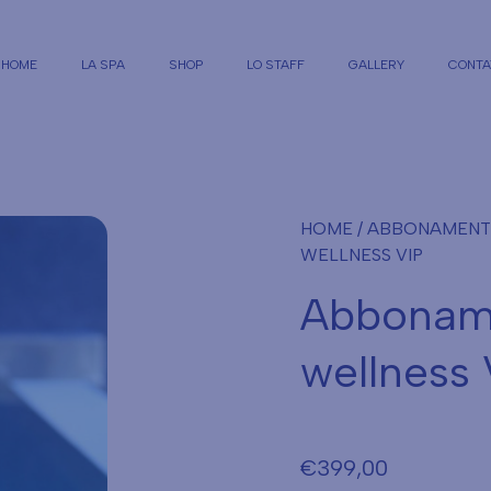
HOME
LA SPA
SHOP
LO STAFF
GALLERY
CONTA
HOME
/
ABBONAMENTI 
WELLNESS VIP
Abboname
wellness 
€
399,00