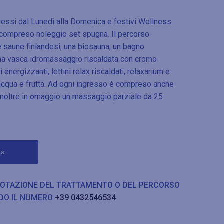
essi dal Lunedì alla Domenica e festivi Wellness
e compreso noleggio set spugna. Il percorso
saune finlandesi, una biosauna, un bagno
 una vasca idromassaggio riscaldata con cromo
energizzanti, lettini relax riscaldati, relaxarium e
acqua e frutta. Ad ogni ingresso è compreso anche
. Inoltre in omaggio un massaggio parziale da 25
ta
NOTAZIONE DEL TRATTAMENTO O DEL PERCORSO
DO IL NUMERO
+39 0432546534