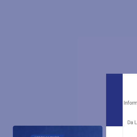
Inform
Da L