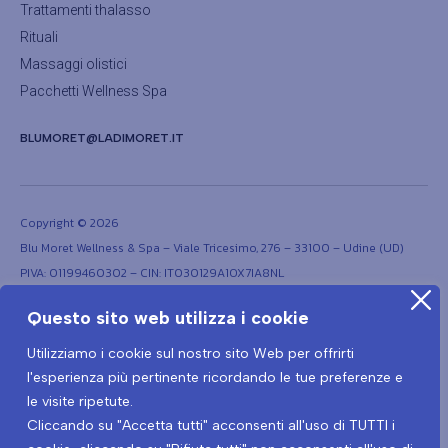
Trattamenti thalasso
Rituali
Massaggi olistici
Pacchetti Wellness Spa
BLUMORET@LADIMORET.IT
Copyright © 2026
Blu Moret Wellness & Spa – Viale Tricesimo, 276 – 33100 – Udine (UD)
PIVA: 01199460302 – CIN: IT030129A1OX7IA8NL
Questo sito web utilizza i cookie
Utilizziamo i cookie sul nostro sito Web per offrirti
l'esperienza più pertinente ricordando le tue preferenze e
le visite ripetute.
Cliccando su "Accetta tutti" acconsenti all'uso di TUTTI i
Termini e condizioni
Privacy Policy