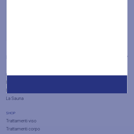
LA SPA
TRATTAMENTI
SHOP
LA SPA
La Spa
Il bagno turco
La Sauna
SHOP
Trattamenti viso
Trattamenti corpo