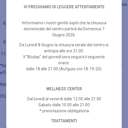
copiosa sudorazione favorendo l’eliminazione delle tossine
VI PREGHIAMO DI LEGGERE ATTENTAMENTE
– 10 minuti
Informiamo i nostri gentili ospiti che la chiusura
Doccia fresca: partire dai piedi (la parte più lontana del
domenicale del centro partirà da Domenica 7
cuore) e rinfrescare ogni parte del corpo.
Giugno 2026.
Riposo nella stanza relax e respirare profondamente.
Da Lunedì 8 Giugno la chiusura serale del centro si
anticipa alle ore 21.00.
Esfoliante al corpo e al viso personalizzati – 45minuti
Il “Bluday” del giovedì sera seguirà il seguente
orario:
*tutti i tempi sono indicativi e soggettivi, i trattamenti saranno
dalle 18 alle 21.00 (Aufguss ore 18-19-20).
effettuati in un area dedicata all’interno della zona umida.
Morbido accappatoio e teli inclusi
WELLNESS CENTER
DURATA TOTALE PERCORSO: 3 ORE
Dal lunedì al venerdì dalle 12.00 alle 21.00
Sabato dalle 10.00 alle 21.00
* prenotazione obbligatoria
TRATTAMENTI
Altre proposte di benessere