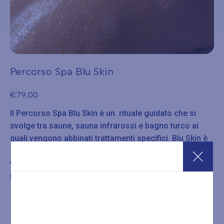
Percorso Spa Blu Skin
€
79,00
Il Percorso Spa Blu Skin è un rituale guidato che si
svolge tra saune, sauna infrarossi e bagno turco ai
quali vengono abbinati trattamenti specifici. Blu Skin è
stato ideato appositamente per le persone che si
voglio prendere cura della propria pelle, idratarla,
renderla luminosa e setificata.
Acquista