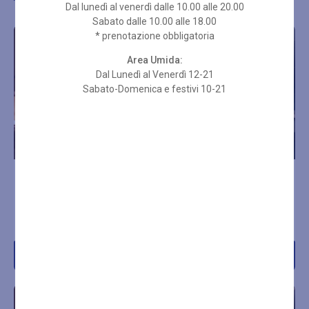
Dal lunedì al venerdì dalle 10.00 alle 20.00
Sabato dalle 10.00 alle 18.00
* prenotazione obbligatoria
Area Umida:
Dal Lunedì al Venerdì 12-21
Sabato-Domenica e festivi 10-21
PERCORSO SPA BLU
PERCORSO SPA BLU
BAMBU’
BUTTERFLY
€
85,00
€
60,00
Acquista
Acquista