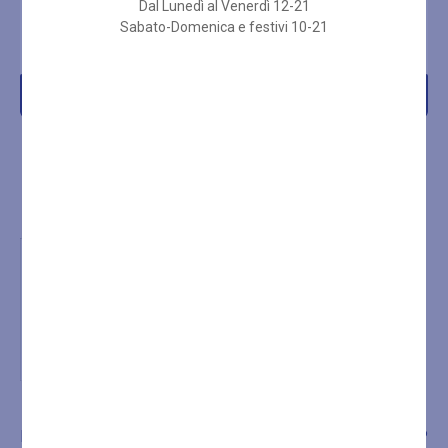
E FESTIVI 2 ORE
SPA LUN-VEN 3 ORE
Dal Lunedì al Venerdì 12-21
Sabato-Domenica e festivi 10-21
€
27,00
€
25,00
Acquista
Acquista
LA SPA
TRATTAMENTI
SHOP