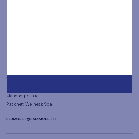
LA SPA
La Spa
Il bagno turco
La Sauna
SHOP
Trattamenti viso
Trattamenti corpo
Trattamenti thalasso
Rituali
Massaggi olistici
Pacchetti Wellness Spa
BLUMORET@LADIMORET.IT