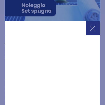
Noleggio set spugna Wellness SPA
€
8,00
Noleggio set spugna comprensivo di accappatoio e due
teli.
Acquista
È NECESSARIA LA PRENOTAZIONE DEL TRATTAMENTO
O DEL PERCORSO ACQUISTATO CHIAMANDO IL
NUMERO
+39 0432546534