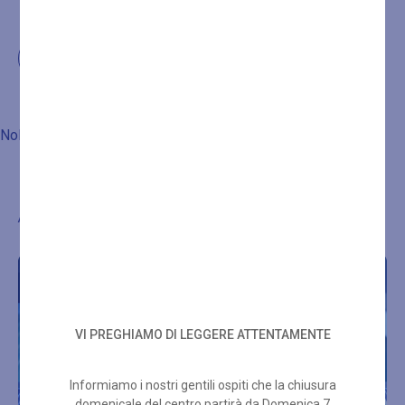
Noleggio set spugna comprensivo di accappatoio e due teli.
Altre proposte di benessere
VI PREGHIAMO DI LEGGERE ATTENTAMENTE
Informiamo i nostri gentili ospiti che la chiusura
domenicale del centro partirà da Domenica 7