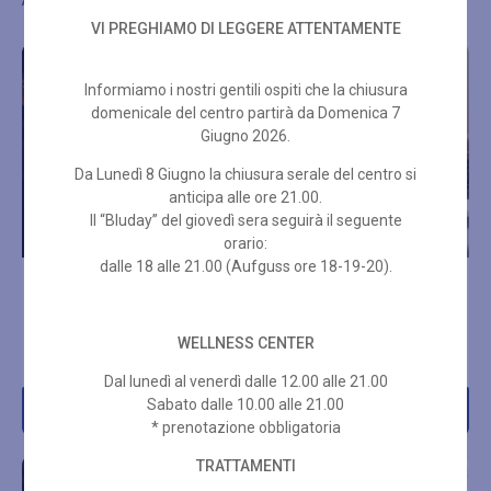
VI PREGHIAMO DI LEGGERE ATTENTAMENTE
Informiamo i nostri gentili ospiti che la chiusura
domenicale del centro partirà da Domenica 7
Giugno 2026.
Da Lunedì 8 Giugno la chiusura serale del centro si
anticipa alle ore 21.00.
Il “Bluday” del giovedì sera seguirà il seguente
orario:
dalle 18 alle 21.00 (Aufguss ore 18-19-20).
MASSAGGIO DI COPPIA 50
RIFLESSOLOGIA PLANTARE
MIN
50 MIN
WELLNESS CENTER
€
160,00
€
70,00
Dal lunedì al venerdì dalle 12.00 alle 21.00
Sabato dalle 10.00 alle 21.00
Acquista
Acquista
* prenotazione obbligatoria
TRATTAMENTI