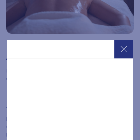
Massaggio Rilassante-Antistress 50 min
€
67,00
Ideale per eliminare stati tensivi e blocchi presenti nel
corpo, nella muscolatura e nella circolazione energetica.
Acquista
È NECESSARIA LA PRENOTAZIONE DEL TRATTAMENTO
O DEL PERCORSO ACQUISTATO CHIAMANDO IL
NUMERO
+39 0432546534