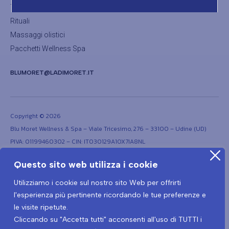
Trattamenti thalasso
Rituali
Massaggi olistici
Pacchetti Wellness Spa
BLUMORET@LADIMORET.IT
Copyright © 2026
Blu Moret Wellness & Spa – Viale Tricesimo, 276 – 33100 – Udine (UD)
PIVA: 01199460302 – CIN: IT030129A1OX7IA8NL
Questo sito web utilizza i cookie
Utilizziamo i cookie sul nostro sito Web per offrirti
l'esperienza più pertinente ricordando le tue preferenze e
le visite ripetute.
Cliccando su "Accetta tutti" acconsenti all'uso di TUTTI i
Termini e condizioni
Privacy Policy