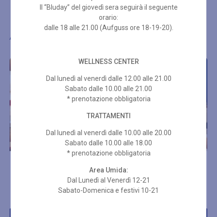
Il “Bluday” del giovedì sera seguirà il seguente
orario:
dalle 18 alle 21.00 (Aufguss ore 18-19-20).
Altre proposte di benessere
WELLNESS CENTER
Dal lunedì al venerdì dalle 12.00 alle 21.00
Sabato dalle 10.00 alle 21.00
* prenotazione obbligatoria
TRATTAMENTI
Dal lunedì al venerdì dalle 10.00 alle 20.00
Sabato dalle 10.00 alle 18.00
* prenotazione obbligatoria
ENERGY MASSAGE A 4
MASSAGGIO IN TECNICA
Area Umida:
MANI
MISTA 80 MIN
Dal Lunedì al Venerdì 12-21
Sabato-Domenica e festivi 10-21
€
96,00
€
110,00