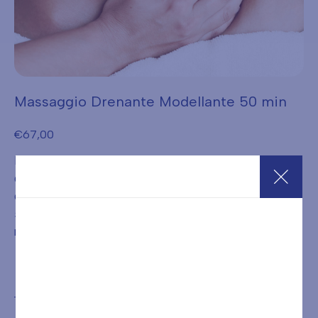
Massaggio Drenante Modellante 50 min
€
67,00
Il massaggio modellante aiuta la circolazione sanguigna e
quella linfatica quando queste rallentano il loro corso per
cause ormonali, alimentari e per uno stile di vita
sedentaria creando un ristagno di liquidi che si concentra
nelle cellule adipose, gonfiandole.
Acquista