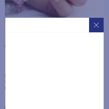
Manicure SPA
€
42,00
Acquista
È NECESSARIA LA PRENOTAZIONE DEL TRATTAMENTO
O DEL PERCORSO ACQUISTATO CHIAMANDO IL
NUMERO
+39 0432546534