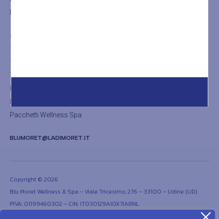
La Sauna
SHOP
Trattamenti viso
Trattamenti corpo
Trattamenti thalasso
Rituali
Massaggi olistici
Pacchetti Wellness Spa
BLUMORET@LADIMORET.IT
Copyright © 2026
Blu Moret Wellness & Spa – Viale Tricesimo, 276 – 33100 – Udine (UD)
PIVA: 01199460302 – CIN: IT030129A1OX7IA8NL