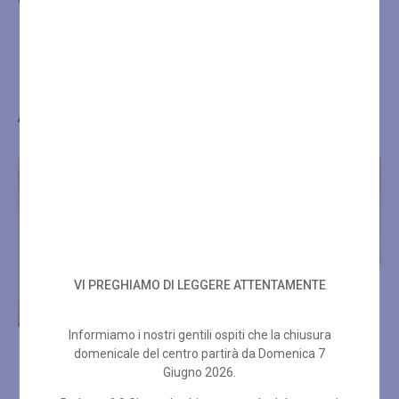
Altre proposte di benessere
VI PREGHIAMO DI LEGGERE ATTENTAMENTE
Informiamo i nostri gentili ospiti che la chiusura
PEDICURE SPA
APPLICAZIONE SMALTO
domenicale del centro partirà da Domenica 7
CND™ VINYLUX™
Giugno 2026.