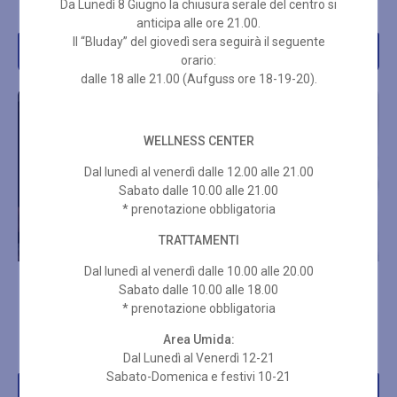
€
52,00
€
19,00
Da Lunedì 8 Giugno la chiusura serale del centro si
anticipa alle ore 21.00.
Il “Bluday” del giovedì sera seguirà il seguente
Acquista
Acquista
orario:
dalle 18 alle 21.00 (Aufguss ore 18-19-20).
WELLNESS CENTER
Dal lunedì al venerdì dalle 12.00 alle 21.00
Sabato dalle 10.00 alle 21.00
* prenotazione obbligatoria
TRATTAMENTI
Dal lunedì al venerdì dalle 10.00 alle 20.00
MANICURE CON
EPILAZIONE PARZIALE
Sabato dalle 10.00 alle 18.00
SEMIPERMANENTE CND
* prenotazione obbligatoria
SHELLAC
€
50,00
Area Umida:
€
45,00
Dal Lunedì al Venerdì 12-21
Sabato-Domenica e festivi 10-21
Acquista
Acquista