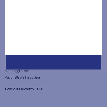
LA SPA
La Spa
Il bagno turco
La Sauna
SHOP
Trattamenti viso
Trattamenti corpo
Trattamenti thalasso
Rituali
Massaggi olistici
Pacchetti Wellness Spa
BLUMORET@LADIMORET.IT