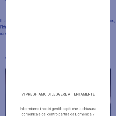
Il trattamento di Manicure Classica prevede la cura delle unghie,
l’idratazione delle cuticole e l’applicazione di una crema
idratante.
Altre proposte di benessere
VI PREGHIAMO DI LEGGERE ATTENTAMENTE
Informiamo i nostri gentili ospiti che la chiusura
domenicale del centro partirà da Domenica 7