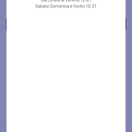
Dal Lunedì al Venerdì 12-21
Sabato-Domenica e festivi 10-21
€
52,00
€
41,00
Acquista
Acquista
LA SPA
TRATTAMENTI
SHOP