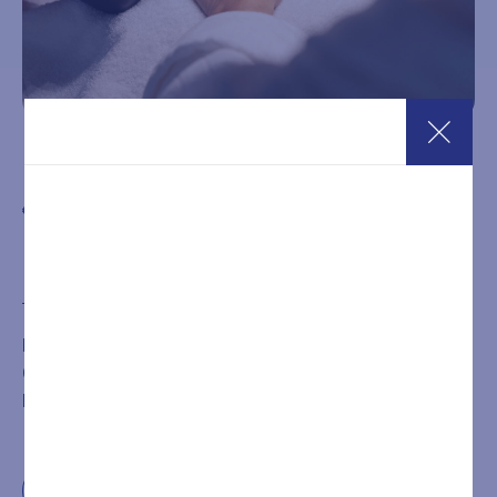
Manicure Classica
€
28,00
Acquista
È NECESSARIA LA PRENOTAZIONE DEL TRATTAMENTO
O DEL PERCORSO ACQUISTATO CHIAMANDO IL
NUMERO
+39 0432546534