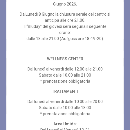
Giugno 2026.
PEDICURE CON
MANICURE SPA
Da Lunedì 8 Giugno la chiusura serale del centro si
SEMIPERMANENTE CND
SHELLAC
anticipa alle ore 21.00.
Il “Bluday” del giovedì sera seguirà il seguente
€
42,00
€
55,00
orario:
dalle 18 alle 21.00 (Aufguss ore 18-19-20).
Acquista
Acquista
WELLNESS CENTER
Dal lunedì al venerdì dalle 12.00 alle 21.00
Sabato dalle 10.00 alle 21.00
* prenotazione obbligatoria
TRATTAMENTI
Dal lunedì al venerdì dalle 10.00 alle 20.00
Sabato dalle 10.00 alle 18.00
* prenotazione obbligatoria
PEDICURE SPA
PEDICURE CLASSICA
Area Umida: